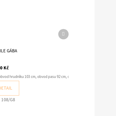
Další
produkt
ILE GÁBA
0 Kč
obvod hrudníku 103 cm, obvod pasu 92 cm, obvod sedu 103 cm
á káva
Jemná modrá
Vzor Šupiny
Modrožlutý vzor
G6 – ob
DETAIL
:
108/G8