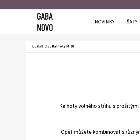
K
Přejít
O
Zpět
Zpět
na
NOVINKY
ŠATY
Š
do
do
obsah
Í
obchodu
obchodu
C
K
Domů
/
Kalhoty
/
Kalhoty MIDI
Kalhoty volného střihu s prošitým
Opět můžete kombinovat s různými 