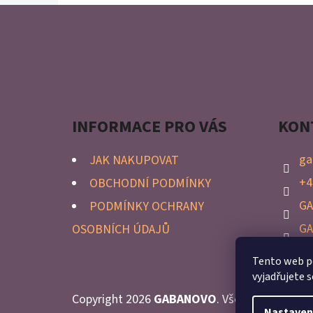
Z
Á
P
A
INFORMACE PRO VÁS
KON
T
Í
ga
JAK NAKUPOVAT
+4
OBCHODNÍ PODMÍNKY
G
PODMÍNKY OCHRANY
G
OSOBNÍCH ÚDAJŮ
Tento web p
vyjadřujete s
Copyright 2026
GABANOVO
. Všechna práva vy
Nastaven