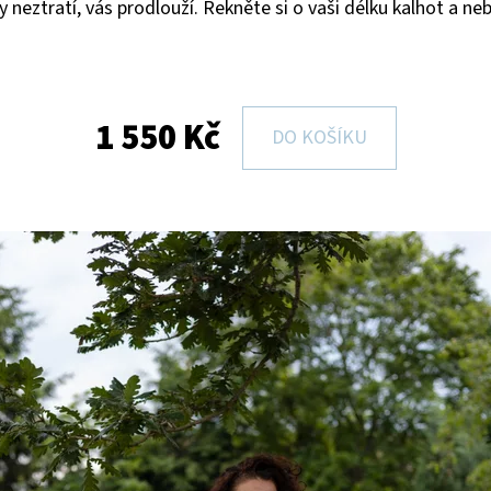
y neztratí, vás prodlouží. Řekněte si o vaši délku kalhot a 
1 550 Kč
DO KOŠÍKU