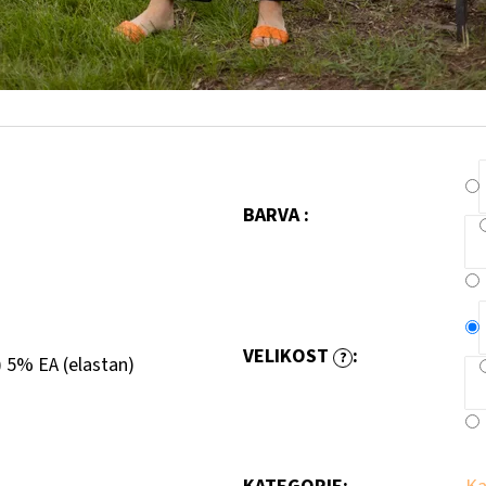
BARVA :
VELIKOST
:
?
 5% EA (elastan)