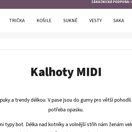
ZÁKAZNICKÁ PODPORA:
+
TRIČKA
KOŠILE
SUKNĚ
VESTY
SAKA
O POTŘEBUJETE NAJÍT?
HLEDAT
Kalhoty MIDI
DOPORUČUJEME
i puky a trendy délkou. V pase jsou do gumy pro větší pohod
potřeba opasku.
typy bot. Délka nad kotníky a volnější střih nám ženám velmi 