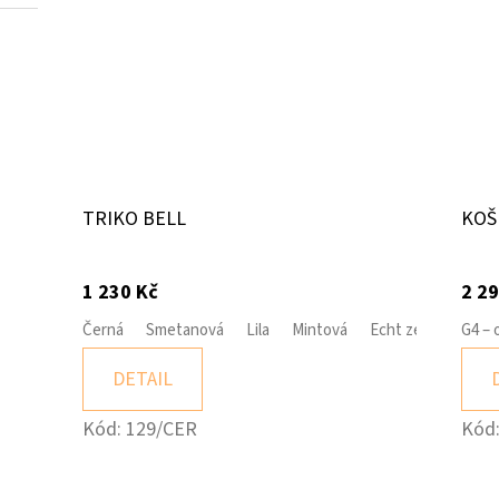
TRIKO BELL
KOŠ
1 230 Kč
2 29
Černá
Smetanová
Lila
Mintová
Echt zelená
G4 – 
Bíl
DETAIL
Kód:
129/CER
Kód