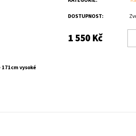
KATEGORIE
:
Ka
DOSTUPNOST:
Zv
1 550 Kč
e 171cm vysoké