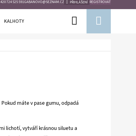
420 724 525 591
GABANOVO@SEZNAM.CZ
REGISTROVAT
PŘIHLÁŠENÍ
Hledat
Nákupn
KALHOTY
KÁBATY
PLÉD
BUNDY
košík
lí. Pokud máte v pase gumu, odpadá
lichotí, vytváří krásnou siluetu a