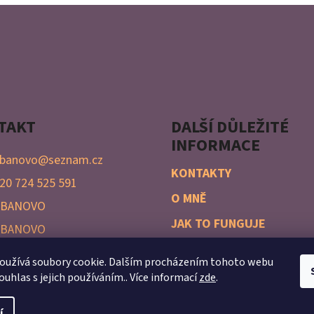
TAKT
DALŠÍ DŮLEŽITÉ
INFORMACE
banovo
@
seznam.cz
KONTAKTY
20 724 525 591
O MNĚ
ABANOVO
JAK TO FUNGUJE
ABANOVO
oužívá soubory cookie. Dalším procházením tohoto webu
ouhlas s jejich používáním.. Více informací
zde
.
hrazena.
í