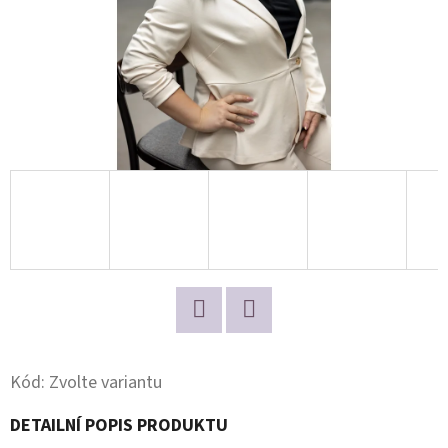
D
O
P
O
R
U
Č
U
J
E
M
E
Twitter
Facebook
Kód:
Zvolte variantu
DETAILNÍ POPIS PRODUKTU