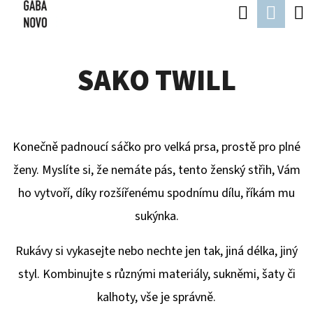
K
Hledat
Náku
Přejít
O
Zpět
Zpět
na
koší
Š
obsah
SAKO TWILL
Í
C
K
O
P
Konečně padnoucí sáčko pro velká prsa, prostě pro plné
O
ženy. Myslíte si, že nemáte pás, tento ženský střih, Vám
T
ho vytvoří, díky rozšířenému spodnímu dílu, říkám mu
Ř
sukýnka.
E
B
Rukávy si vykasejte nebo nechte jen tak, jiná délka, jiný
U
styl. Kombinujte s různými materiály, sukněmi, šaty či
J
kalhoty, vše je správně.