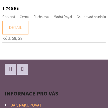
1 790 Kč
Červená
Černá
Fuchsiová
Modrá Royal
G4 – obvod hrudníku
DETAIL
Kód:
58/G8
Z
Á
P
Facebook
Instagram
A
INFORMACE PRO VÁS
T
Í
JAK NAKUPOVAT