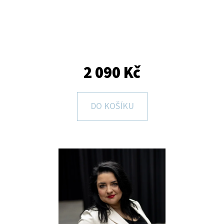
E
T
E
N
A
2 090 Kč
J
Í
DO KOŠÍKU
T
?
HLEDAT