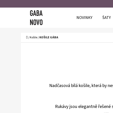
K
Přejít
O
Zpět
Zpět
na
NOVINKY
ŠATY
Š
do
do
obsah
Í
obchodu
obchodu
C
K
Domů
/
Košile
/
KOŠILE GÁBA
Nadčasová bílá košile, která by nes
Rukávy jsou elegantně řešené s