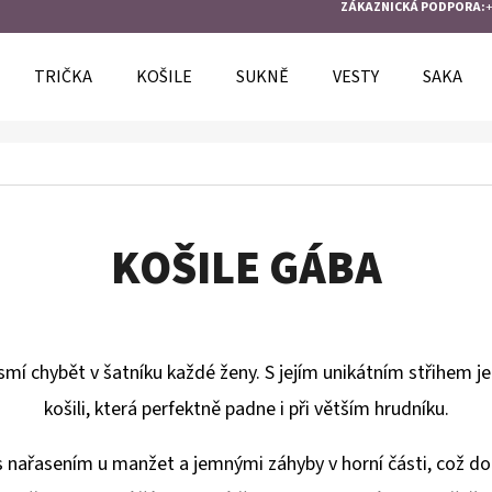
ZÁKAZNICKÁ PODPORA:
+
TRIČKA
KOŠILE
SUKNĚ
VESTY
SAKA
O POTŘEBUJETE NAJÍT?
HLEDAT
KOŠILE GÁBA
DOPORUČUJEME
mí chybět v šatníku každé ženy. S jejím unikátním střihem je 
košili, která perfektně padne i při větším hrudníku.
 nařasením u manžet a jemnými záhyby v horní části, což dodá