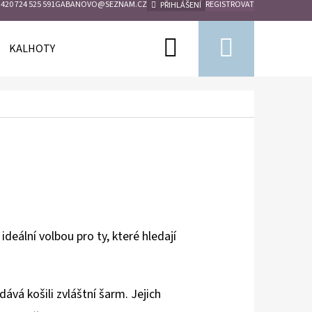
420 724 525 591
GABANOVO@SEZNAM.CZ
REGISTROVAT
PŘIHLÁŠENÍ
Hledat
Nákupn
KALHOTY
KÁBATY
PLÉD
BUNDY
košík
ideální volbou pro ty, které hledají
vá košili zvláštní šarm. Jejich