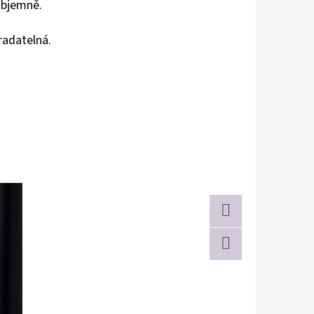
 objemně.
radatelná.
Twitter
Facebook