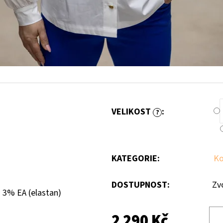
VELIKOST
:
?
KATEGORIE
:
Ko
DOSTUPNOST:
Zv
 3% EA (elastan)
2 290 Kč