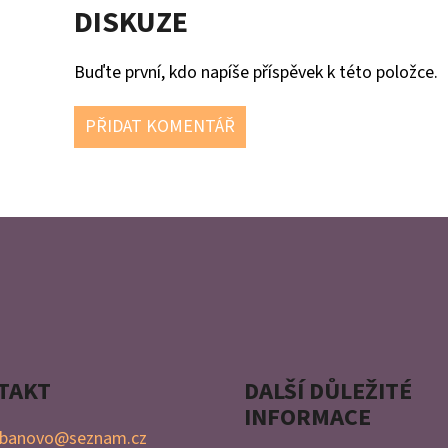
DISKUZE
Buďte první, kdo napíše příspěvek k této položce.
PŘIDAT KOMENTÁŘ
TAKT
DALŠÍ DŮLEŽITÉ
INFORMACE
banovo
@
seznam.cz