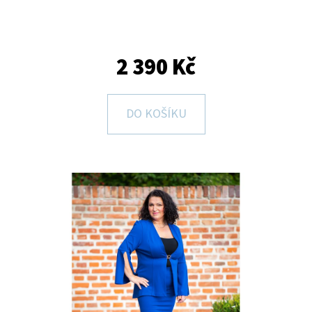
E
T
E
2 390 Kč
N
A
DO KOŠÍKU
J
Í
T
?
HLEDAT