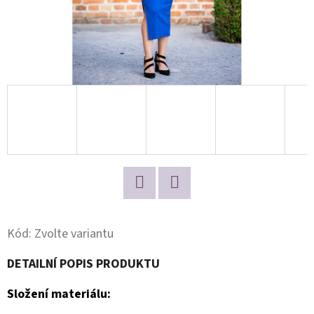
D
O
P
O
R
U
Č
U
J
E
Twitter
Facebook
M
E
Kód:
Zvolte variantu
DETAILNÍ POPIS PRODUKTU
Složení materiálu: