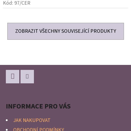
Kód:
97/CER
ZOBRAZIT VŠECHNY SOUVISEJÍCÍ PRODUKTY
Z
Á
P
Facebook
Instagram
A
INFORMACE PRO VÁS
T
Í
JAK NAKUPOVAT
OBCHODNÍ PODMÍNKY