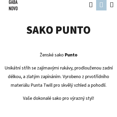
K
Hledat
Náku
Přejít
O
Zpět
Zpět
na
koší
Š
obsah
SAKO PUNTO
Í
C
K
O
P
Ženské sako
Punto
O
T
Unikátní střih se zajímavými rukávy, prodlouženou zadní
Ř
délkou, a zlatým zapínáním. Vyrobeno z prvotřídního
E
materiálu Punta Twill pro skvělý vzhled a pohodlí.
B
Vaše dokonalé sako pro výrazný styl!
U
J