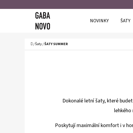
K
Přejít
O
Zpět
Zpět
na
NOVINKY
ŠATY
Š
do
do
obsah
Í
obchodu
obchodu
C
K
Domů
/
Šaty
/
ŠATY SUMMER
Dokonalé letní šaty, které bude
lehkého 
Poskytují maximální komfort i v hor