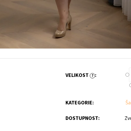
VELIKOST
:
?
KATEGORIE
:
Ša
DOSTUPNOST:
Zv