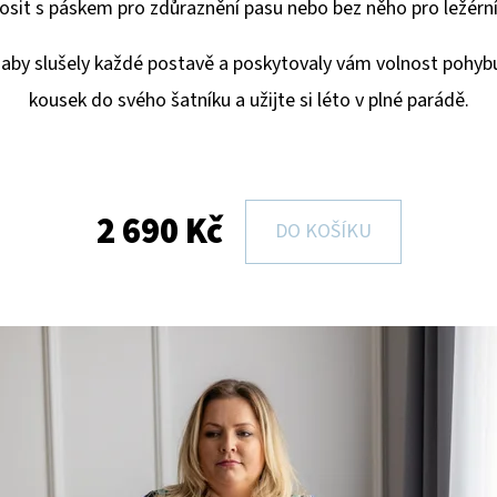
nosit s páskem pro zdůraznění pasu nebo bez něho pro ležérní 
aby slušely každé postavě a poskytovaly vám volnost pohybu 
kousek do svého šatníku a užijte si léto v plné parádě.
2 690 Kč
DO KOŠÍKU