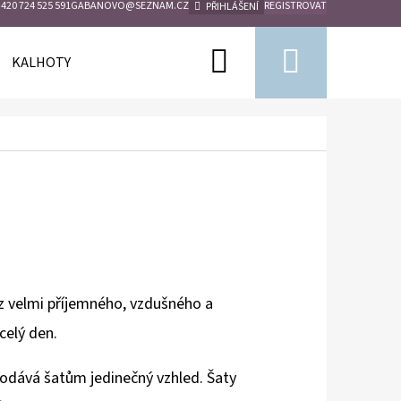
420 724 525 591
GABANOVO@SEZNAM.CZ
REGISTROVAT
PŘIHLÁŠENÍ
Hledat
Nákupn
KALHOTY
KÁBATY
PLÉD
BUNDY
košík
 z velmi příjemného, vzdušného a
celý den.
 dodává šatům jedinečný vzhled. Šaty