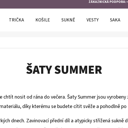
ZÁKAZNICKÁ PODPORA:
+
TRIČKA
KOŠILE
SUKNĚ
VESTY
SAKA
O POTŘEBUJETE NAJÍT?
HLEDAT
ŠATY SUMMER
DOPORUČUJEME
te chtít nosit od rána do večera. Šaty Summer jsou vyrobeny
materiálu, díky kterému se budete cítit svěže a pohodlně po 
kých dnech. Zavinovací přední díl a atypicky střižená sukně