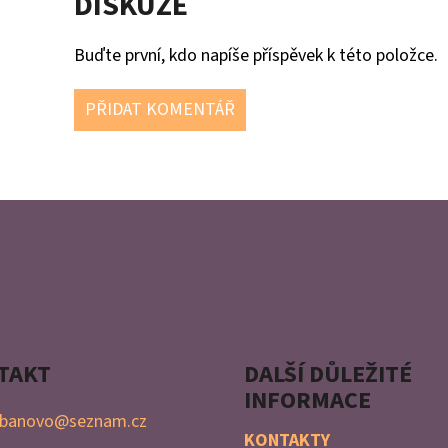
DISKUZE
Buďte první, kdo napíše příspěvek k této položce.
PŘIDAT KOMENTÁŘ
TAKT
DALŠÍ DŮLEŽITÉ
INFORMACE
banovo
@
seznam.cz
KONTAKTY