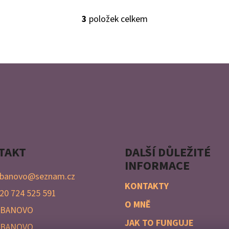
3
položek celkem
O
V
L
Á
D
A
C
Í
P
R
TAKT
DALŠÍ DŮLEŽITÉ
V
INFORMACE
K
banovo
@
seznam.cz
Y
KONTAKTY
20 724 525 591
V
O MNĚ
Ý
ABANOVO
P
JAK TO FUNGUJE
ABANOVO