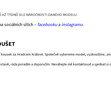
Ů AŽ TÝDNŮ DLE NÁROČNOSTI DANÉHO MODELU.
na sociálních sítích –
facebooku
a
instagramu
.
OUŠET
hází kousek za Hradcem Králové. Společně vybereme model, vyzkoušíme, zm
 postavě, ráda poradím a doporučím. Neváhejte mě kontaktovat a sjednat si 