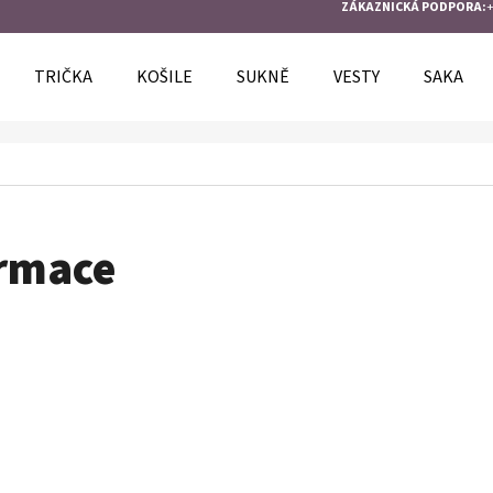
ZÁKAZNICKÁ PODPORA:
+
TRIČKA
KOŠILE
SUKNĚ
VESTY
SAKA
O POTŘEBUJETE NAJÍT?
HLEDAT
ormace
DOPORUČUJEME