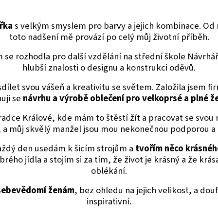
řka
s velkým smyslem pro barvy a jejich kombinace. Od 
toto nadšení mě provází po celý můj životní příběh.
se rozhodla pro další vzdělání na střední škole Návrhář
hlubší znalosti o designu a konstrukci oděvů.
sdílet svou vášeň a kreativitu se světem. Založila jsem f
uji se
návrhu a výrobě oblečení pro velkoprsé a plné ž
radce Králové, kde mám to štěstí žít a pracovat se svou 
 a můj skvělý manžel jsou mou nekonečnou podporou a i
 Každý den usedám k šicím strojům a
tvořím něco krásného
obrého jídla a stojím si za tím, že život je krásný a že k
oblékání.
 sebevědomí ženám
, bez ohledu na jejich velikost, a do
inspirativní.