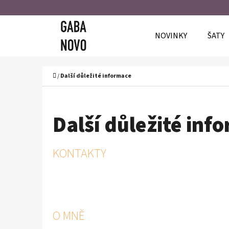
K
Přejít
O
Zpět
Zpět
na
NOVINKY
ŠATY
Š
do
do
obsah
Í
obchodu
obchodu
C
K
Domů
/
Další důležité informace
Další důležité inf
V
KONTAKTY
Ý
P
I
O MNĚ
S