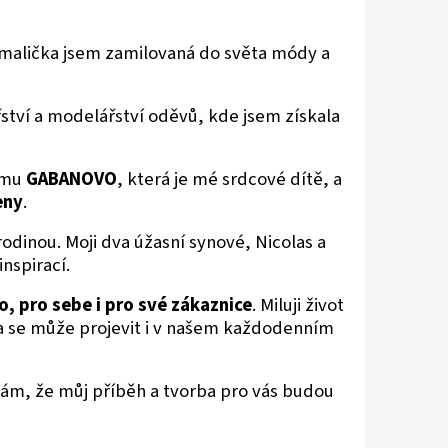
malička jsem zamilovaná do světa módy a
ství a modelářství oděvů, kde jsem získala
irmu
GABANOVO
, která je mé srdcové dítě, a
eny
.
rodinou. Moji dva úžas
ní synové, Nicolas a
nspirací.
, pro sebe i pro své zákaznice
. Miluji život
rása se může projevit i v našem každodenním
ufám, že můj příběh a tvorba pro vás budou